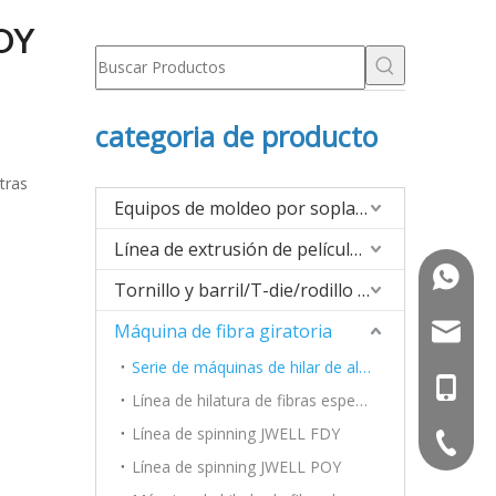
POY
categoria de producto
tras
Equipos de moldeo por soplado
Línea de extrusión de películas/hojas/tableros
+86-13
Tornillo y barril/T-die/rodillo para extrusión
Máquina de fibra giratoria
saldf@jw
Serie de máquinas de hilar de alta velocidad PET/PA6/POY compuesto
+86-13
Línea de hilatura de fibras especiales y materiales nuevos
Línea de spinning JWELL FDY
+86-051
Línea de spinning JWELL POY