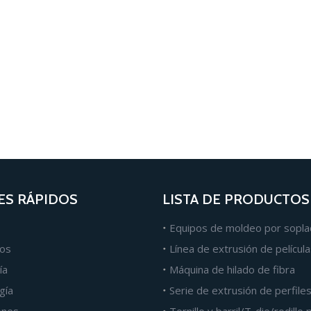
ES RÁPIDOS
LISTA DE PRODUCTOS
Equipos de moldeo por sopl
os
ía
Máquina de hilado de fibra
gía
Serie de extrusión de perfile