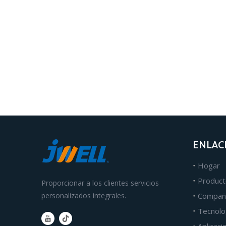
ENLAC
Hogar
Product
Proporcionar a los clientes servicios
personalizados integrales.
Compañ
Tecnolo