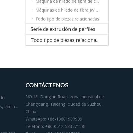
Máquina de hilado de fibra de carbono JWELL
Máquinas de hilado de fibra JWELL
Todo tipo de piezas relacionadas
Serie de extrusión de perfiles
Todo tipo de piezas relacionadas con maquinaria de fibra química.
CONTÁCTENOS
NO.18, Dong'an Road, zona industrial de
ado
Chengxiang, Taicang, ciudad de Suzhou,
Línea de extrusión de películas, láminas y tableros
China
WhatsApp: +86-13601907989
s
Teléfono: +86-0512-53377158