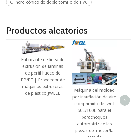
Cilindro cónico de doble tornillo de PVC
Productos aleatorios
Máqu
p
tridi
Fabricante de línea de
(robot
extrusión de láminas
de perfil hueco de
auto
PP/PE | Proveedor de
lle
máquinas extrusoras
Máquina del moldeo
de plástico JWELL
por insuflación de aire
>
comprimido de Jwell
50L/100L para el
parachoques
automotriz de las
piezas del motor/la