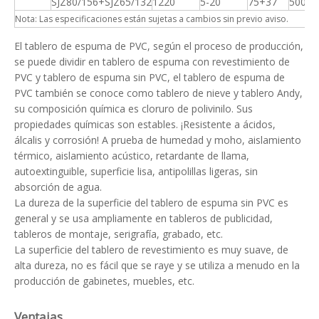
SJZ80/156+SJZ65/132
1220
5-20
75+37
500
Nota: Las especificaciones están sujetas a cambios sin previo aviso.
El tablero de espuma de PVC, según el proceso de producción,
se puede dividir en tablero de espuma con revestimiento de
PVC y tablero de espuma sin PVC, el tablero de espuma de
PVC también se conoce como tablero de nieve y tablero Andy,
su composición química es cloruro de polivinilo. Sus
propiedades químicas son estables. ¡Resistente a ácidos,
álcalis y corrosión! A prueba de humedad y moho, aislamiento
térmico, aislamiento acústico, retardante de llama,
autoextinguible, superficie lisa, antipolillas ligeras, sin
absorción de agua.
La dureza de la superficie del tablero de espuma sin PVC es
general y se usa ampliamente en tableros de publicidad,
tableros de montaje, serigrafía, grabado, etc.
La superficie del tablero de revestimiento es muy suave, de
alta dureza, no es fácil que se raye y se utiliza a menudo en la
producción de gabinetes, muebles, etc.
Ventajas