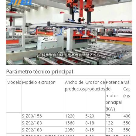
Parámetro técnico principal:
Modelo
Modelo extrusor
Ancho de
Grosor de
Potencia
Máx.
productos
productos
del
Capac
motor
(kg/h)
principal
(KW)
SJZ80/156
1220
5-20
75
400
SJZ92/188
1560
8-18
132
550
SJZ92/188
2050
8-15
132
550