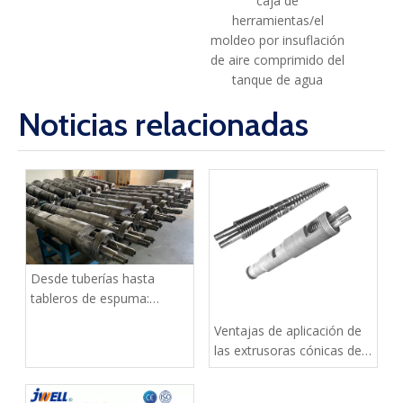
caja de
herramientas/el
moldeo por insuflación
de aire comprimido del
tanque de agua
Noticias relacionadas
Desde tuberías hasta
tableros de espuma:
¿Cómo manejan las
Ventajas de aplicación de
extrusoras cónicas de
las extrusoras cónicas de
doble tornillo toda la línea
doble tornillo para
de productos de PVC?
productos de PVC