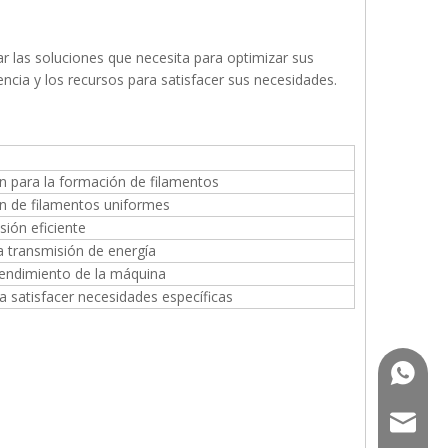
 las soluciones que necesita para optimizar sus
ia y los recursos para satisfacer sus necesidades.
ón para la formación de filamentos
ión de filamentos uniformes
e fusión eficiente
a transmisión de energía
rendimiento de la máquina
 satisfacer necesidades específicas
+86-13
saldf@jw