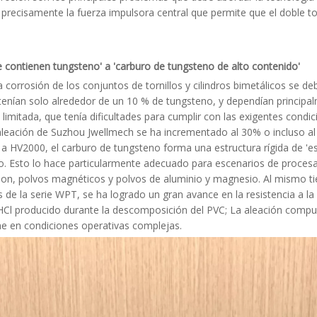
cisamente la fuerza impulsora central que permite que el doble tornill
ue contienen tungsteno' a 'carburo de tungsteno de alto contenido'
 la corrosión de los conjuntos de tornillos y cilindros bimetálicos se 
tenían solo alrededor de un 10 % de tungsteno, y dependían principalm
limitada, que tenía dificultades para cumplir con las exigentes condic
 aleación de Suzhou Jwellmech se ha incrementado al 30% o incluso a
 HV2000, el carburo de tungsteno forma una estructura rígida de 'es
ivo. Esto lo hace particularmente adecuado para escenarios de proce
ailon, polvos magnéticos y polvos de aluminio y magnesio. Al mismo 
s de la serie WPT, se ha logrado un gran avance en la resistencia a la
HCl producido durante la descomposición del PVC; La aleación compu
one en condiciones operativas complejas.