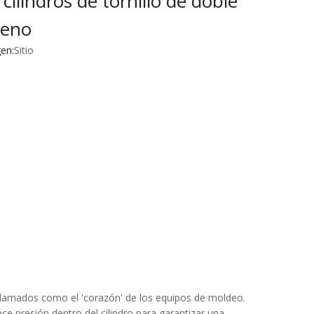
cilindros de tornillo de doble
teno
en:
Sitio
 aclamados como el 'corazón' de los equipos de moldeo.
lece presión dentro del cilindro para garantizar una