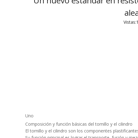
Un nuevo estándar en resisten
ale
Vistas:
Uno
Composición y función básicas del tornillo y el cilindro
El tornillo y el cilindro son los componentes plastific
Su función principal es lograr el transporte, fusión y mez