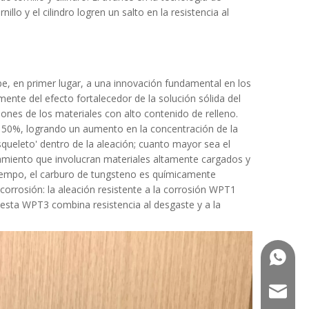
o y el cilindro logren un salto en la resistencia al
debe, en primer lugar, a una innovación fundamental en los
ente del efecto fortalecedor de la solución sólida del
iones de los materiales con alto contenido de relleno.
l 50%, logrando un aumento en la concentración de la
queleto' dentro de la aleación; cuanto mayor sea el
samiento que involucran materiales altamente cargados y
tiempo, el carburo de tungsteno es químicamente
 corrosión: la aleación resistente a la corrosión WPT1
esta WPT3 combina resistencia al desgaste y a la
+86-13
saldf@jw