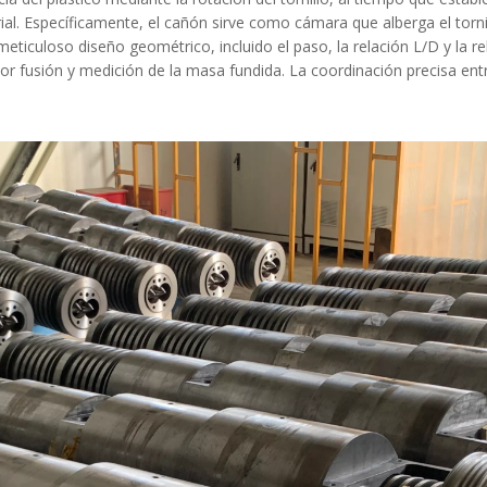
rial. Específicamente, el cañón sirve como cámara que alberga el torn
 meticuloso diseño geométrico, incluido el paso, la relación L/D y la 
 por fusión y medición de la masa fundida. La coordinación precisa ent